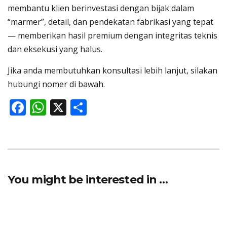
membantu klien berinvestasi dengan bijak dalam
“marmer”, detail, dan pendekatan fabrikasi yang tepat
— memberikan hasil premium dengan integritas teknis
dan eksekusi yang halus.
Jika anda membutuhkan konsultasi lebih lanjut, silakan
hubungi nomer di bawah.
F
W
X
S
ac
h
h
e
at
ar
b
s
e
o
A
You might be interested in …
o
p
k
p