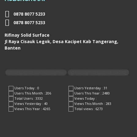
0878 8077 5233
0878 8077 5233
Rifinay Solid Surface
Jl Raya Cisauk Legok, Desa Kacipet Kab Tangerang,
Banten
Users Today : 0
Users Yesterday : 31
Users This Month : 206
Users This Year : 2480
Total Users : 3332
Views Today :
Views Yesterday : 40
Views This Month : 283
Views This Year : 4265
Total views : 6273