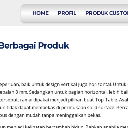
HOME
PROFIL
PRODUK CUST
e Berbagai Produk
eperluan, baik untuk design vertikal juga horizontal. Untuk
tebalan 8 mm. Sedangkan untuk bagian horizontal, lebih bai
ersebut, ramai dipakai menjadi pilihan buat Top Table. Asa
un tidak dapat membekas di permukaan solid surface. Berc
pus dengan mudah tanpa meninggalkan bekas.
 pun menjadi kelihatan bertambah hidup. Bahkan apabila m