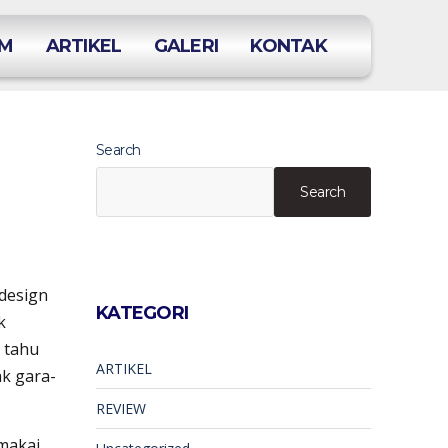
OM
ARTIKEL
GALERI
KONTAK
Search
Search
 design
KATEGORI
k
l tahu
ARTIKEL
ak gara-
REVIEW
emakai