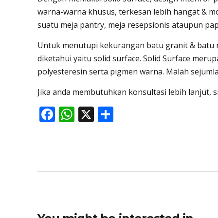
warna-warna khusus, terkesan lebih hangat & mo
suatu meja pantry, meja resepsionis ataupun p
Untuk menutupi kekurangan batu granit & batu ma
diketahui yaitu solid surface. Solid Surface merup
polyesteresin serta pigmen warna. Malah sejuml
Jika anda membutuhkan konsultasi lebih lanjut, s
F
W
X
S
ac
h
h
e
at
ar
b
s
e
o
A
o
p
k
p